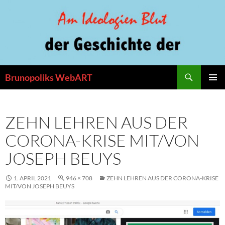
Zum
Inhalt
springen
Suchen
Brunopoliks WebART
PRIMÄR
MENÜ
ZEHN LEHREN AUS DER
CORONA-KRISE MIT/VON
JOSEPH BEUYS
1. APRIL 2021
946 × 708
ZEHN LEHREN AUS DER CORONA-KRISE
MIT/VON JOSEPH BEUYS