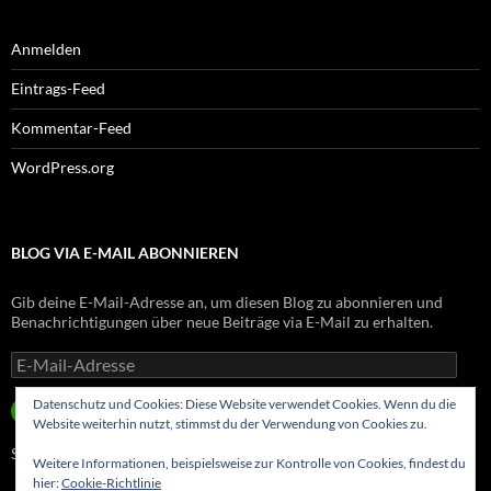
Anmelden
Eintrags-Feed
Kommentar-Feed
WordPress.org
BLOG VIA E-MAIL ABONNIEREN
Gib deine E-Mail-Adresse an, um diesen Blog zu abonnieren und
Benachrichtigungen über neue Beiträge via E-Mail zu erhalten.
E-
Mail-
Adresse
Datenschutz und Cookies: Diese Website verwendet Cookies. Wenn du die
ABONNIEREN
Website weiterhin nutzt, stimmst du der Verwendung von Cookies zu.
Schließe dich 8 anderen Abonnenten an
Weitere Informationen, beispielsweise zur Kontrolle von Cookies, findest du
hier:
Cookie-Richtlinie