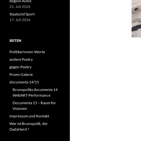
Region Autos
21. Juli 2026
Staatsziel Sport
17. Juli 2026
SEITEN
PolitikerInnen-Worte
andere Poetry
gegen-Poetry
Promi-Galerie
documenta 14/15
Brunopoliks documenta 14
WebART-Performance
Documenta 15 – Raum für
Visionen
Impressum und Kontakt
Wer ist Brunopolik, der
DadaNerd ?