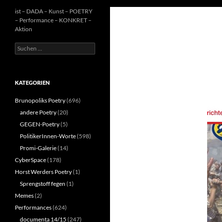
ist – DADA – Kunst – POETRY
– Performance – KONKRET –
Aktion
Suchen
nach:
KATEGORIEN
Brunopoliks Poetry
(696)
andere Poetry
(20)
GEGEN-Poetry
(5)
PolitikerInnen-Worte
(598)
Promi-Galerie
(14)
CyberSpace
(178)
Horst Werders Poetry
(1)
Sprengstoff fegen
(1)
Memes
(2)
Performances
(624)
documenta 14/15
(247)