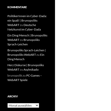
KOMMENTARE
PolitikerInnen im Cyber-Dada:
ein Spaß! | Brunopoliks
WebART
zu
Deutsche
Netzkunst im Cyber-Dada
Ein Ding Mensch | Brunopoliks
WebART
zu
Brunopoliks
Sprach-Leichen
Brunopoliks Sprach-Leichen |
Brunopoliks WebART
zu
Ein
Ding Mensch
Herz Diskurse | Brunopoliks
WebART
zu
Asylmikado
brunopolik
zu
PC-Games –
WebART Spiele
ARCHIV
Archiv