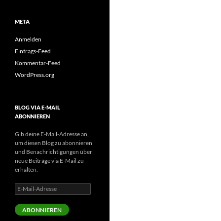
META
Anmelden
Eintrags-Feed
Kommentar-Feed
WordPress.org
BLOG VIA E-MAIL
ABONNIEREN
Gib deine E-Mail-Adresse an,
um diesen Blog zu abonnieren
und Benachrichtigungen über
neue Beiträge via E-Mail zu
erhalten.
E-
Mail-
Adresse
ABONNIEREN