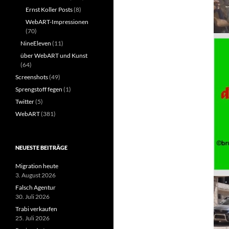
Ernst Koller Posts
(8)
WebART-Impressionen
(70)
NineEleven
(11)
über WebART und Kunst
(64)
Screenshots
(49)
Sprengstoff fegen
(1)
Twitter
(5)
WebART
(381)
NEUESTE BEITRÄGE
Migration heute
3. August 2026
Falsch Agentur
30. Juli 2026
Trabi verkaufen
25. Juli 2026