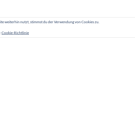
e weiterhin nutzt, stimmst du der Verwendung von Cookies zu.
:
Cookie-Richtlinie