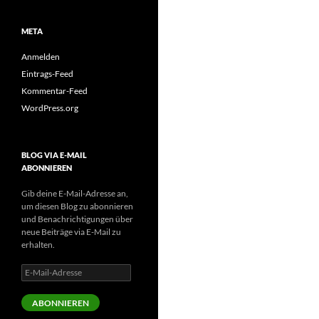
META
Anmelden
Eintrags-Feed
Kommentar-Feed
WordPress.org
BLOG VIA E-MAIL
ABONNIEREN
Gib deine E-Mail-Adresse an,
um diesen Blog zu abonnieren
und Benachrichtigungen über
neue Beiträge via E-Mail zu
erhalten.
E-
Mail-
Adresse
ABONNIEREN