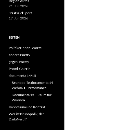
Region Autos
21. Juli 2026
Staatsziel Sport
17. Juli 2026
SEITEN
PolitikerInnen-Worte
andere Poetry
gegen-Poetry
Promi-Galerie
documenta 14/15
Brunopoliks documenta 14
WebART-Performance
Documenta 15 – Raum für
Visionen
Impressum und Kontakt
Wer ist Brunopolik, der
DadaNerd ?