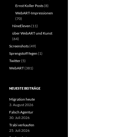
Ernst Koller Posts
(8)
WebART-Impressionen
(70)
NineEleven
(11)
über WebART und Kunst
(64)
Screenshots
(49)
Sprengstoff fegen
(1)
Twitter
(5)
WebART
(381)
NEUESTE BEITRÄGE
Migration heute
3. August 2026
Falsch Agentur
30. Juli 2026
Trabi verkaufen
25. Juli 2026