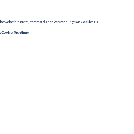
e weiterhin nutzt, stimmst du der Verwendung von Cookies zu.
:
Cookie-Richtlinie