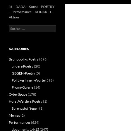
ist – DADA – Kunst – POETRY
– Performance – KONKRET –
Aktion
Suchen
nach:
KATEGORIEN
Brunopoliks Poetry
(696)
andere Poetry
(20)
GEGEN-Poetry
(5)
PolitikerInnen-Worte
(598)
Promi-Galerie
(14)
CyberSpace
(178)
Horst Werders Poetry
(1)
Sprengstoff fegen
(1)
Memes
(2)
Performances
(624)
documenta 14/15
(247)