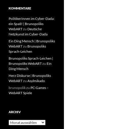
KOMMENTARE
PolitikerInnen im Cyber-Dada:
ein Spaß! | Brunopoliks
WebART
zu
Deutsche
Netzkunst im Cyber-Dada
Ein Ding Mensch | Brunopoliks
WebART
zu
Brunopoliks
Sprach-Leichen
Brunopoliks Sprach-Leichen |
Brunopoliks WebART
zu
Ein
Ding Mensch
Herz Diskurse | Brunopoliks
WebART
zu
Asylmikado
brunopolik
zu
PC-Games –
WebART Spiele
ARCHIV
Archiv