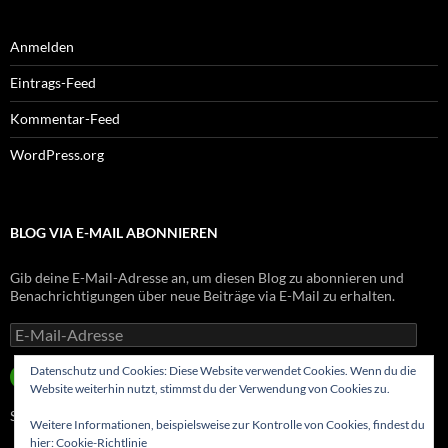
Anmelden
Eintrags-Feed
Kommentar-Feed
WordPress.org
BLOG VIA E-MAIL ABONNIEREN
Gib deine E-Mail-Adresse an, um diesen Blog zu abonnieren und
Benachrichtigungen über neue Beiträge via E-Mail zu erhalten.
E-
Mail-
Adresse
Datenschutz und Cookies: Diese Website verwendet Cookies. Wenn du die
ABONNIEREN
Website weiterhin nutzt, stimmst du der Verwendung von Cookies zu.
Schließe dich 8 anderen Abonnenten an
Weitere Informationen, beispielsweise zur Kontrolle von Cookies, findest du
hier:
Cookie-Richtlinie