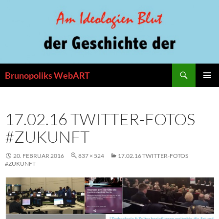
Zum
Inhalt
springen
Suchen
Brunopoliks WebART
PRIMÄR
MENÜ
17.02.16 TWITTER-FOTOS
#ZUKUNFT
20. FEBRUAR 2016
837 × 524
17.02.16 TWITTER-FOTOS
#ZUKUNFT