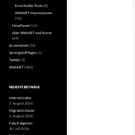
Ernst Koller Posts
(8)
WebART-Impressionen
(70)
NineEleven
(11)
über WebART und Kunst
(64)
Screenshots
(50)
Sprengstoff fegen
(1)
Twitter
(5)
WebART
(382)
NEUESTE BEITRÄGE
Internet Liebe
7. August 2026
Migration heute
3. August 2026
Falsch Agentur
30. Juli 2026