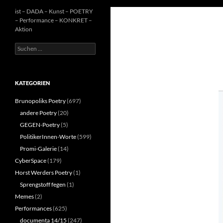
ist – DADA – Kunst – POETRY
– Performance – KONKRET –
Aktion
Suchen
nach:
KATEGORIEN
Brunopoliks Poetry
(697)
andere Poetry
(20)
GEGEN-Poetry
(5)
PolitikerInnen-Worte
(599)
Promi-Galerie
(14)
CyberSpace
(179)
Horst Werders Poetry
(1)
Sprengstoff fegen
(1)
Memes
(2)
Performances
(625)
documenta 14/15
(247)