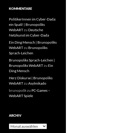
KOMMENTARE
PolitikerInnen im Cyber-Dada:
ein Spaß! | Brunopoliks
WebART
zu
Deutsche
Netzkunst im Cyber-Dada
Ein Ding Mensch | Brunopoliks
WebART
zu
Brunopoliks
Sprach-Leichen
Brunopoliks Sprach-Leichen |
Brunopoliks WebART
zu
Ein
Ding Mensch
Herz Diskurse | Brunopoliks
WebART
zu
Asylmikado
brunopolik
zu
PC-Games –
WebART Spiele
ARCHIV
Archiv