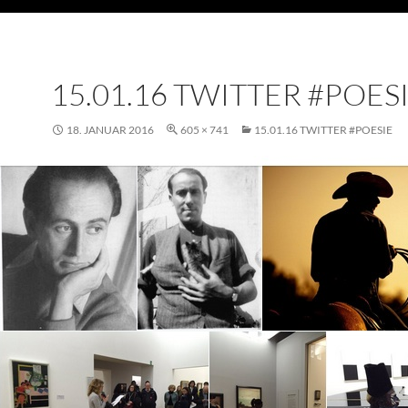
15.01.16 TWITTER #POES
18. JANUAR 2016
605 × 741
15.01.16 TWITTER #POESIE