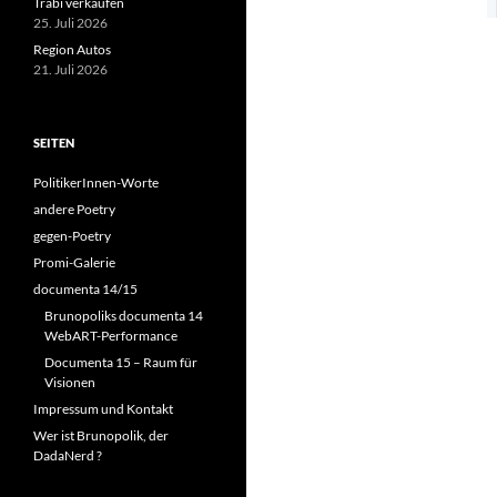
Trabi verkaufen
25. Juli 2026
Region Autos
21. Juli 2026
SEITEN
PolitikerInnen-Worte
andere Poetry
gegen-Poetry
Promi-Galerie
documenta 14/15
Brunopoliks documenta 14
WebART-Performance
Documenta 15 – Raum für
Visionen
Impressum und Kontakt
Wer ist Brunopolik, der
DadaNerd ?