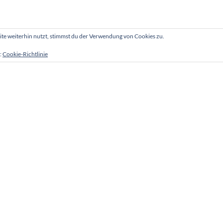
e weiterhin nutzt, stimmst du der Verwendung von Cookies zu.
:
Cookie-Richtlinie