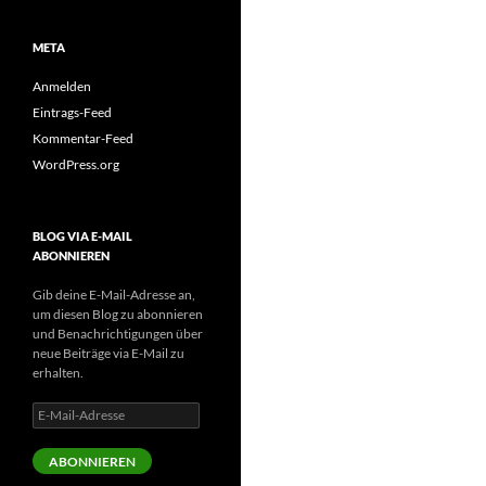
META
Anmelden
Eintrags-Feed
Kommentar-Feed
WordPress.org
BLOG VIA E-MAIL
ABONNIEREN
Gib deine E-Mail-Adresse an,
um diesen Blog zu abonnieren
und Benachrichtigungen über
neue Beiträge via E-Mail zu
erhalten.
E-
Mail-
Adresse
ABONNIEREN