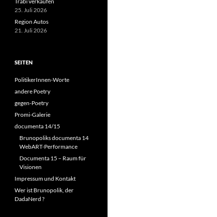
Trabi verkaufen
25. Juli 2026
Region Autos
21. Juli 2026
SEITEN
PolitikerInnen-Worte
andere Poetry
gegen-Poetry
Promi-Galerie
documenta 14/15
Brunopoliks documenta 14
WebART-Performance
Documenta 15 – Raum für
Visionen
Impressum und Kontakt
Wer ist Brunopolik, der
DadaNerd ?