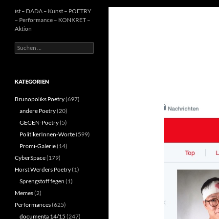
ist – DADA – Kunst – POETRY
– Performance – KONKRET –
Aktion
Suchen
nach:
KATEGORIEN
Brunopoliks Poetry
(697)
andere Poetry
(20)
GEGEN-Poetry
(5)
PolitikerInnen-Worte
(599)
Promi-Galerie
(14)
CyberSpace
(179)
Horst Werders Poetry
(1)
Sprengstoff fegen
(1)
Memes
(2)
Performances
(625)
documenta 14/15
(247)