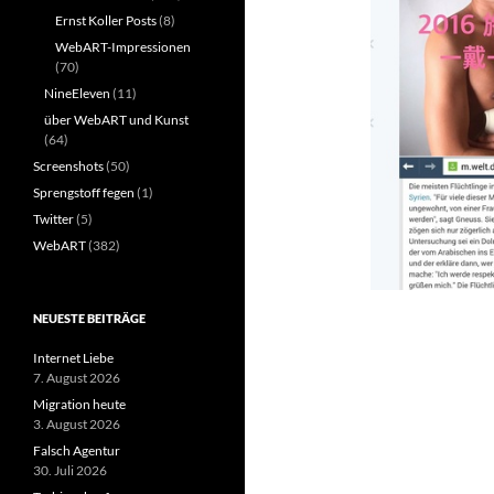
Ernst Koller Posts
(8)
WebART-Impressionen
(70)
NineEleven
(11)
über WebART und Kunst
(64)
Screenshots
(50)
Sprengstoff fegen
(1)
Twitter
(5)
WebART
(382)
NEUESTE BEITRÄGE
Internet Liebe
7. August 2026
Migration heute
3. August 2026
Falsch Agentur
30. Juli 2026