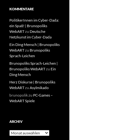
KOMMENTARE
PolitikerInnen im Cyber-Dada:
ein Spaß! | Brunopoliks
WebART
zu
Deutsche
Netzkunst im Cyber-Dada
Ein Ding Mensch | Brunopoliks
WebART
zu
Brunopoliks
Sprach-Leichen
Brunopoliks Sprach-Leichen |
Brunopoliks WebART
zu
Ein
Ding Mensch
Herz Diskurse | Brunopoliks
WebART
zu
Asylmikado
brunopolik
zu
PC-Games –
WebART Spiele
ARCHIV
Archiv