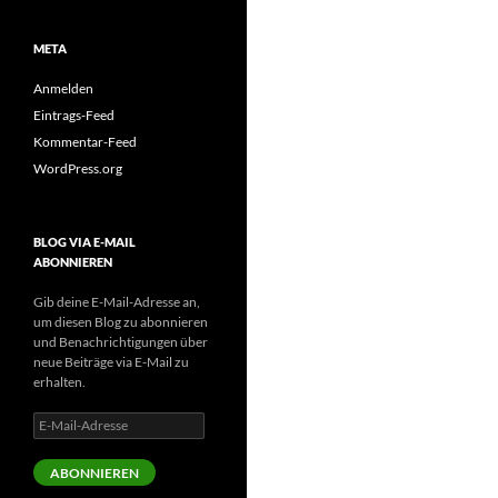
META
Anmelden
Eintrags-Feed
Kommentar-Feed
WordPress.org
BLOG VIA E-MAIL
ABONNIEREN
Gib deine E-Mail-Adresse an,
um diesen Blog zu abonnieren
und Benachrichtigungen über
neue Beiträge via E-Mail zu
erhalten.
E-
Mail-
Adresse
ABONNIEREN