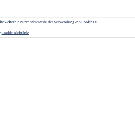
e weiterhin nutzt, stimmst du der Verwendung von Cookies zu.
:
Cookie-Richtlinie