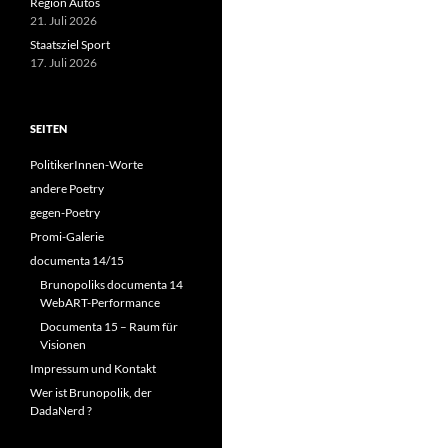
Region Autos
21. Juli 2026
Staatsziel Sport
17. Juli 2026
SEITEN
PolitikerInnen-Worte
andere Poetry
gegen-Poetry
Promi-Galerie
documenta 14/15
Brunopoliks documenta 14
WebART-Performance
Documenta 15 – Raum für
Visionen
Impressum und Kontakt
Wer ist Brunopolik, der
DadaNerd ?