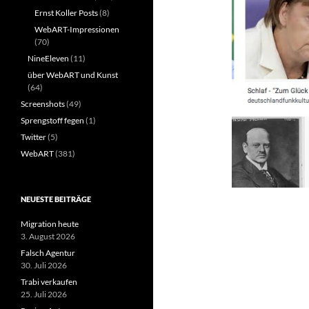
Ernst Koller Posts
(8)
WebART-Impressionen
(70)
NineEleven
(11)
über WebART und Kunst
(64)
Screenshots
(49)
Sprengstoff fegen
(1)
Twitter
(5)
WebART
(381)
NEUESTE BEITRÄGE
Migration heute
3. August 2026
Falsch Agentur
30. Juli 2026
Trabi verkaufen
25. Juli 2026