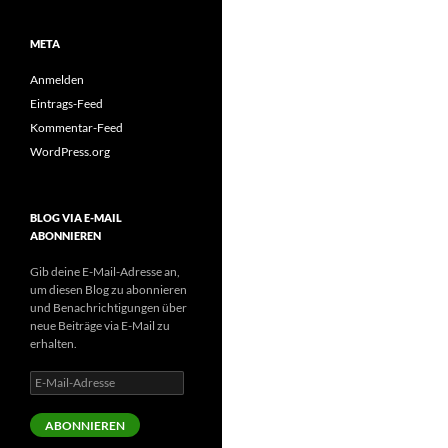
META
Anmelden
Eintrags-Feed
Kommentar-Feed
WordPress.org
BLOG VIA E-MAIL
ABONNIEREN
Gib deine E-Mail-Adresse an,
um diesen Blog zu abonnieren
und Benachrichtigungen über
neue Beiträge via E-Mail zu
erhalten.
E-
Mail-
Adresse
ABONNIEREN