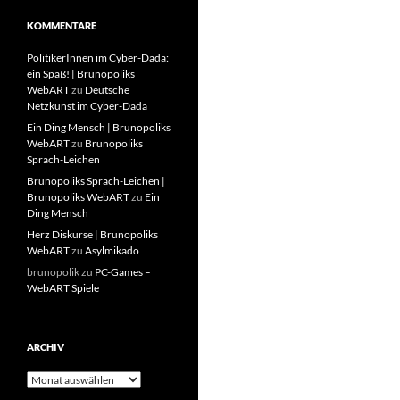
KOMMENTARE
PolitikerInnen im Cyber-Dada:
ein Spaß! | Brunopoliks
WebART
zu
Deutsche
Netzkunst im Cyber-Dada
Ein Ding Mensch | Brunopoliks
WebART
zu
Brunopoliks
Sprach-Leichen
Brunopoliks Sprach-Leichen |
Brunopoliks WebART
zu
Ein
Ding Mensch
Herz Diskurse | Brunopoliks
WebART
zu
Asylmikado
brunopolik
zu
PC-Games –
WebART Spiele
ARCHIV
Archiv