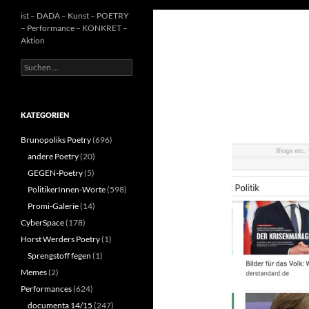
ist – DADA – Kunst – POETRY
– Performance – KONKRET –
Aktion
Suchen
nach:
KATEGORIEN
Brunopoliks Poetry
(696)
andere Poetry
(20)
GEGEN-Poetry
(5)
PolitikerInnen-Worte
(598)
Promi-Galerie
(14)
CyberSpace
(178)
Horst Werders Poetry
(1)
Sprengstoff fegen
(1)
Memes
(2)
Performances
(624)
documenta 14/15
(247)