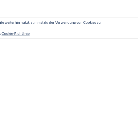
e weiterhin nutzt, stimmst du der Verwendung von Cookies zu.
:
Cookie-Richtlinie