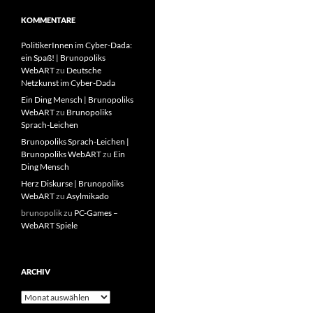
KOMMENTARE
PolitikerInnen im Cyber-Dada:
ein Spaß! | Brunopoliks
WebART
zu
Deutsche
Netzkunst im Cyber-Dada
Ein Ding Mensch | Brunopoliks
WebART
zu
Brunopoliks
Sprach-Leichen
Brunopoliks Sprach-Leichen |
Brunopoliks WebART
zu
Ein
Ding Mensch
Herz Diskurse | Brunopoliks
WebART
zu
Asylmikado
brunopolik
zu
PC-Games –
WebART Spiele
ARCHIV
Archiv