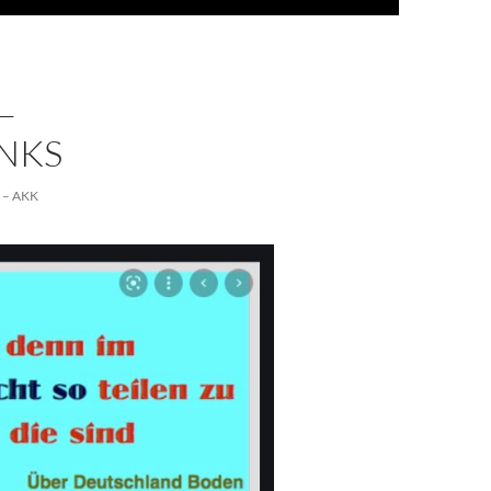
–
INKS
 – AKK