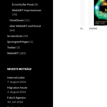
Ernst Koller Posts
(8)
WebART-Impressionen
(70)
NineEleven
(11)
über WebART und Kunst
(64)
Screenshots
(50)
Sprengstoff fegen
(1)
Twitter
(5)
WebART
(382)
NEUESTE BEITRÄGE
Internet Liebe
7. August 2026
Migration heute
3. August 2026
Falsch Agentur
30. Juli 2026