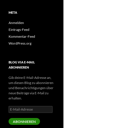
META
Anmelden
Eintrags-Feed
Kommentar-Feed
WordPress.org
BLOG VIA E-MAIL
ABONNIEREN
Gib deine E-Mail-Adresse an,
um diesen Blog zu abonnieren
und Benachrichtigungen über
neue Beiträge via E-Mail zu
erhalten.
E-
Mail-
Adresse
ABONNIEREN