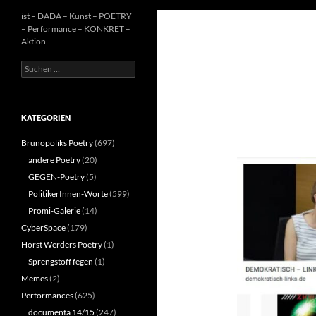
ist – DADA – Kunst – POETRY
– Performance – KONKRET –
Aktion
Suchen
nach:
KATEGORIEN
Brunopoliks Poetry
(697)
andere Poetry
(20)
GEGEN-Poetry
(5)
PolitikerInnen-Worte
(599)
Promi-Galerie
(14)
CyberSpace
(179)
Horst Werders Poetry
(1)
Sprengstoff fegen
(1)
Memes
(2)
Performances
(625)
documenta 14/15
(247)