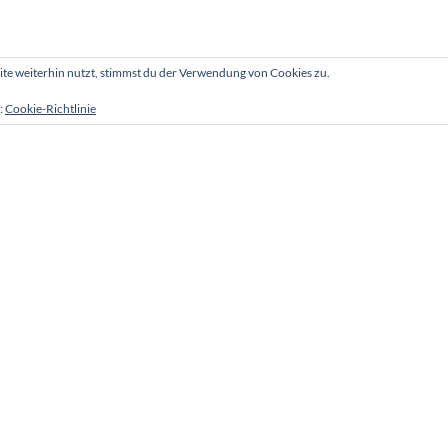
e weiterhin nutzt, stimmst du der Verwendung von Cookies zu.
:
Cookie-Richtlinie