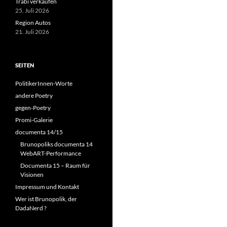
Trabi verkaufen
25. Juli 2026
Region Autos
21. Juli 2026
SEITEN
PolitikerInnen-Worte
andere Poetry
gegen-Poetry
Promi-Galerie
documenta 14/15
Brunopoliks documenta 14
WebART-Performance
Documenta 15 – Raum für
Visionen
Impressum und Kontakt
Wer ist Brunopolik, der
DadaNerd ?