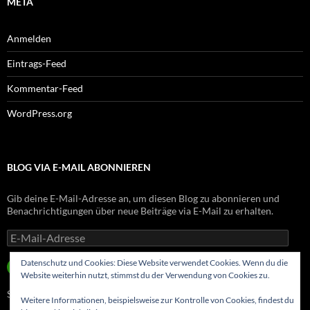
META
Anmelden
Eintrags-Feed
Kommentar-Feed
WordPress.org
BLOG VIA E-MAIL ABONNIEREN
Gib deine E-Mail-Adresse an, um diesen Blog zu abonnieren und
Benachrichtigungen über neue Beiträge via E-Mail zu erhalten.
E-
Mail-
Adresse
Datenschutz und Cookies: Diese Website verwendet Cookies. Wenn du die
ABONNIEREN
Website weiterhin nutzt, stimmst du der Verwendung von Cookies zu.
Schließe dich 8 anderen Abonnenten an
Weitere Informationen, beispielsweise zur Kontrolle von Cookies, findest du