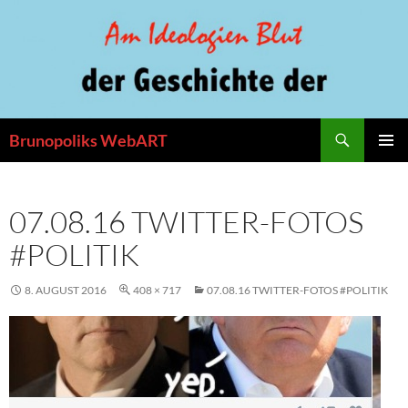
Zum
Inhalt
springen
Suchen
Brunopoliks WebART
PRIMÄR
MENÜ
07.08.16 TWITTER-FOTOS
#POLITIK
8. AUGUST 2016
408 × 717
07.08.16 TWITTER-FOTOS #POLITIK